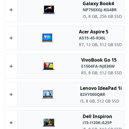
Galaxy Book4
+
NP750XGJ-KG4BR
i5, 8 GB, 256 GB SSD
Acer Aspire 5
+
A515-45-R36L
R7, 12 GB, 512 GB SSD
VivoBook Go 15
+
E1504FA-NJ836W
R5, 8 GB, 512 GB SSD
Lenovo IdeaPad 1i
+
82VY000QBR
i5, 8 GB, 512 GB SSD
Dell Inspiron
+
i15-i120K-A25P