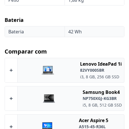
Peso
1,88 kg
Bateria
Bateria
42 Wh
Comparar com
Lenovo IdeaPad 1i
+
82VY000SBR
i3, 8 GB, 256 GB SSD
Samsung Book4
+
NP750XGJ-KG3BR
i5, 8 GB, 512 GB SSD
Acer Aspire 5
+
A515-45-R36L