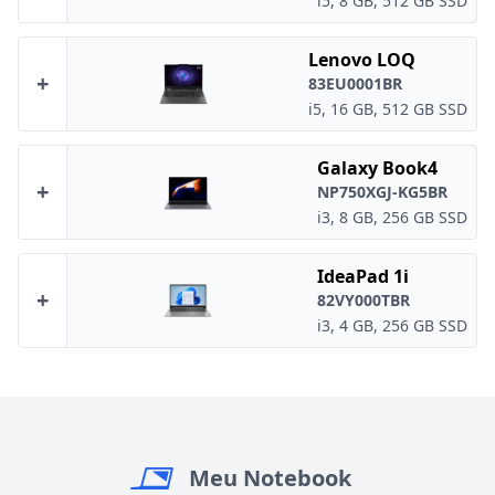
i5, 8 GB, 512 GB SSD
Lenovo LOQ
+
83EU0001BR
i5, 16 GB, 512 GB SSD
Galaxy Book4
+
NP750XGJ-KG5BR
i3, 8 GB, 256 GB SSD
IdeaPad 1i
+
82VY000TBR
i3, 4 GB, 256 GB SSD
Meu Notebook