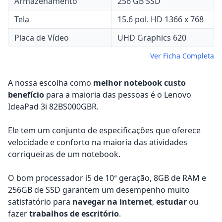
Armazenamento
256 GB SSD
Tela
15.6 pol. HD 1366 x 768
Placa de Vídeo
UHD Graphics 620
Ver Ficha Completa
A nossa escolha como
melhor notebook custo
benefício
para a maioria das pessoas é o Lenovo
IdeaPad 3i 82BS000GBR.
Ele tem um conjunto de especificações que oferece
velocidade e conforto na maioria das atividades
corriqueiras de um notebook.
O bom processador i5 de 10ª geração, 8GB de RAM e
256GB de SSD garantem um desempenho muito
satisfatório para
navegar na internet
,
estudar
ou
fazer
trabalhos de escritório
.