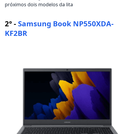
próximos dois modelos da lita
2° -
Samsung Book NP550XDA-
KF2BR