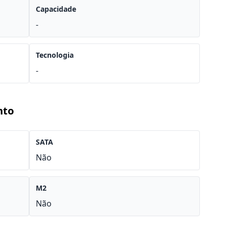
Capacidade
-
Tecnologia
-
nto
SATA
Não
M2
Não