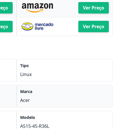
reço
Ver Preço
reço
Ver Preço
Tipo
Linux
Marca
Acer
Modelo
A515-45-R36L