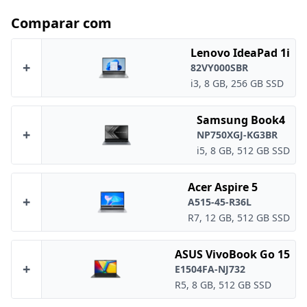
Comparar com
Lenovo IdeaPad 1i
+
82VY000SBR
i3, 8 GB, 256 GB SSD
Samsung Book4
+
NP750XGJ-KG3BR
i5, 8 GB, 512 GB SSD
Acer Aspire 5
+
A515-45-R36L
R7, 12 GB, 512 GB SSD
ASUS VivoBook Go 15
+
E1504FA-NJ732
R5, 8 GB, 512 GB SSD