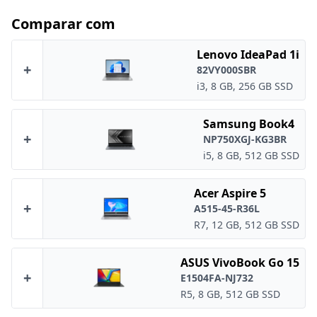
Comparar com
Lenovo IdeaPad 1i
+
82VY000SBR
i3, 8 GB, 256 GB SSD
Samsung Book4
+
NP750XGJ-KG3BR
i5, 8 GB, 512 GB SSD
Acer Aspire 5
+
A515-45-R36L
R7, 12 GB, 512 GB SSD
ASUS VivoBook Go 15
+
E1504FA-NJ732
R5, 8 GB, 512 GB SSD