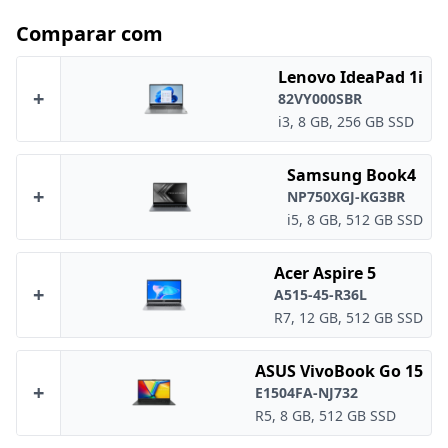
Comparar com
Lenovo IdeaPad 1i
+
82VY000SBR
i3, 8 GB, 256 GB SSD
Samsung Book4
+
NP750XGJ-KG3BR
i5, 8 GB, 512 GB SSD
Acer Aspire 5
+
A515-45-R36L
R7, 12 GB, 512 GB SSD
ASUS VivoBook Go 15
+
E1504FA-NJ732
R5, 8 GB, 512 GB SSD