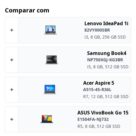
Comparar com
Lenovo IdeaPad 1i
+
82VY000SBR
i3, 8 GB, 256 GB SSD
Samsung Book4
+
NP750XGJ-KG3BR
i5, 8 GB, 512 GB SSD
Acer Aspire 5
+
A515-45-R36L
R7, 12 GB, 512 GB SSD
ASUS VivoBook Go 15
+
E1504FA-NJ732
R5, 8 GB, 512 GB SSD