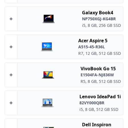
Galaxy Book4
+
NP750XGJ-KG4BR
i5, 8 GB, 256 GB SSD
Acer Aspire 5
+
A515-45-R36L
R7, 12 GB, 512 GB SSD
VivoBook Go 15
+
E1504FA-NJ836W
R5, 8 GB, 512 GB SSD
Lenovo IdeaPad 1i
+
82VY000QBR
i5, 8 GB, 512 GB SSD
Dell Inspiron