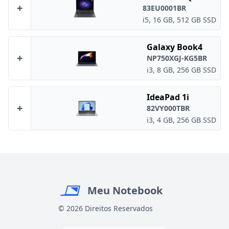
+
83EU0001BR
i5, 16 GB, 512 GB SSD
Galaxy Book4
+
NP750XGJ-KG5BR
i3, 8 GB, 256 GB SSD
IdeaPad 1i
+
82VY000TBR
i3, 4 GB, 256 GB SSD
Meu Notebook
© 2026 Direitos Reservados