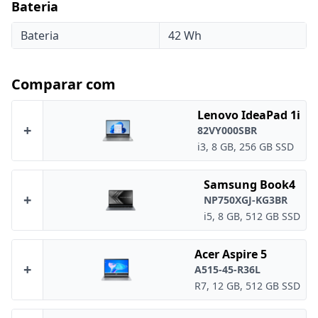
Bateria
Bateria
42 Wh
Comparar com
Lenovo IdeaPad 1i
+
82VY000SBR
i3, 8 GB, 256 GB SSD
Samsung Book4
+
NP750XGJ-KG3BR
i5, 8 GB, 512 GB SSD
Acer Aspire 5
+
A515-45-R36L
R7, 12 GB, 512 GB SSD