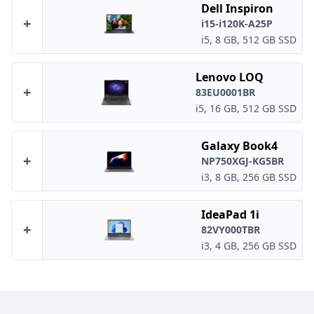
Dell Inspiron
+
i15-i120K-A25P
i5, 8 GB, 512 GB SSD
Lenovo LOQ
+
83EU0001BR
i5, 16 GB, 512 GB SSD
Galaxy Book4
+
NP750XGJ-KG5BR
i3, 8 GB, 256 GB SSD
IdeaPad 1i
+
82VY000TBR
i3, 4 GB, 256 GB SSD