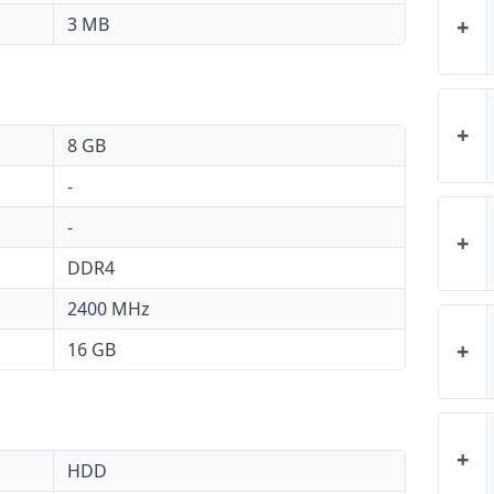
3 MB
+
+
8 GB
-
-
+
DDR4
2400 MHz
+
16 GB
+
HDD