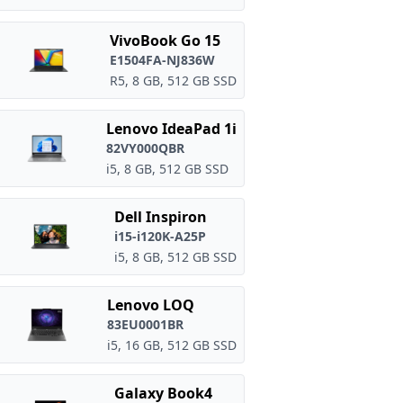
VivoBook Go 15
E1504FA-NJ836W
R5, 8 GB, 512 GB SSD
Lenovo IdeaPad 1i
82VY000QBR
i5, 8 GB, 512 GB SSD
Dell Inspiron
i15-i120K-A25P
i5, 8 GB, 512 GB SSD
Lenovo LOQ
83EU0001BR
i5, 16 GB, 512 GB SSD
Galaxy Book4