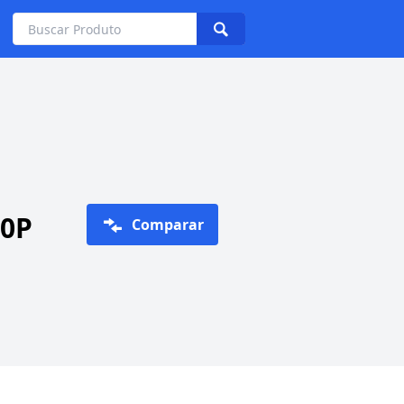
40P
Comparar