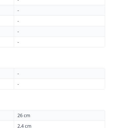
-
-
-
-
-
-
26 cm
2,4 cm