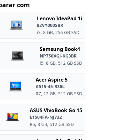
arar com
Lenovo IdeaPad 1i
82VY000SBR
i3, 8 GB, 256 GB SSD
Samsung Book4
NP750XGJ-KG3BR
i5, 8 GB, 512 GB SSD
Acer Aspire 5
A515-45-R36L
R7, 12 GB, 512 GB SSD
ASUS VivoBook Go 15
E1504FA-NJ732
R5, 8 GB, 512 GB SSD