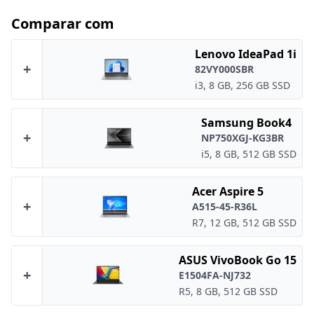
Comparar com
Lenovo IdeaPad 1i
+
82VY000SBR
i3, 8 GB, 256 GB SSD
Samsung Book4
+
NP750XGJ-KG3BR
i5, 8 GB, 512 GB SSD
Acer Aspire 5
+
A515-45-R36L
R7, 12 GB, 512 GB SSD
ASUS VivoBook Go 15
+
E1504FA-NJ732
R5, 8 GB, 512 GB SSD