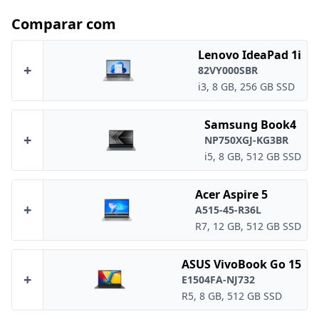
Comparar com
Lenovo IdeaPad 1i
+
82VY000SBR
i3, 8 GB, 256 GB SSD
Samsung Book4
+
NP750XGJ-KG3BR
i5, 8 GB, 512 GB SSD
Acer Aspire 5
+
A515-45-R36L
R7, 12 GB, 512 GB SSD
ASUS VivoBook Go 15
+
E1504FA-NJ732
R5, 8 GB, 512 GB SSD