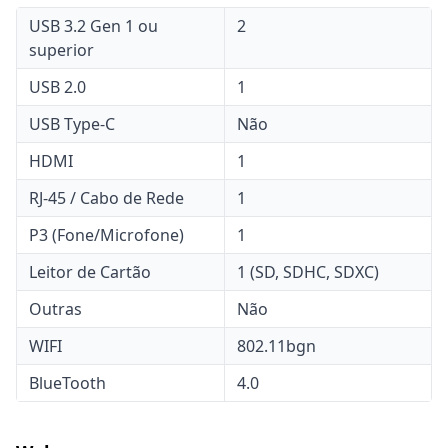
USB 3.2 Gen 1 ou
2
superior
USB 2.0
1
USB Type-C
Não
HDMI
1
RJ-45 / Cabo de Rede
1
P3 (Fone/Microfone)
1
Leitor de Cartão
1 (SD, SDHC, SDXC)
Outras
Não
WIFI
802.11bgn
BlueTooth
4.0