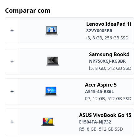
Comparar com
Lenovo IdeaPad 1i
+
82VY000SBR
i3, 8 GB, 256 GB SSD
Samsung Book4
+
NP750XGJ-KG3BR
i5, 8 GB, 512 GB SSD
Acer Aspire 5
+
A515-45-R36L
R7, 12 GB, 512 GB SSD
ASUS VivoBook Go 15
+
E1504FA-NJ732
R5, 8 GB, 512 GB SSD