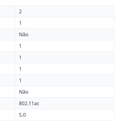
2
1
Não
1
1
1
1
Não
802.11ac
5.0