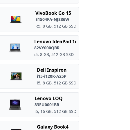
VivoBook Go 15
E1504FA-NJ836W
R5, 8 GB, 512 GB SSD
Lenovo IdeaPad 1i
82VY000QBR
i5, 8 GB, 512 GB SSD
Dell Inspiron
i15-i120K-A25P
i5, 8 GB, 512 GB SSD
Lenovo LOQ
83EU0001BR
i5, 16 GB, 512 GB SSD
Galaxy Book4