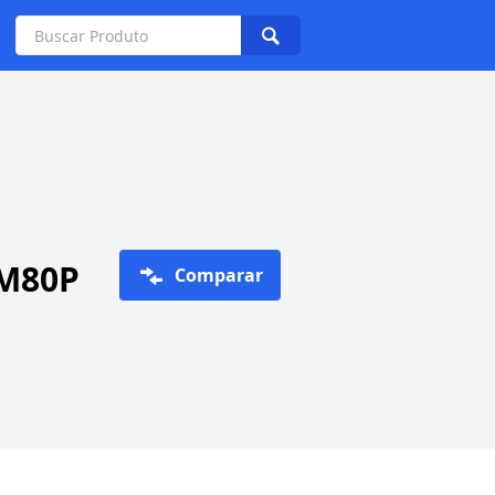
-M80P
Comparar