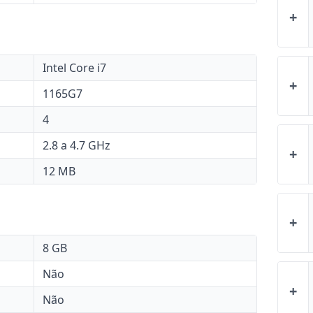
+
Intel Core i7
+
1165G7
4
2.8 a 4.7 GHz
+
12 MB
+
8 GB
Não
+
Não