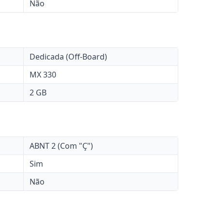
Não
Dedicada (Off-Board)
MX 330
2 GB
ABNT 2 (Com "Ç")
Sim
Não