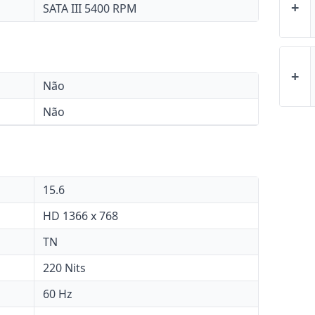
+
SATA III 5400 RPM
+
Não
Não
15.6
HD 1366 x 768
TN
220 Nits
60 Hz