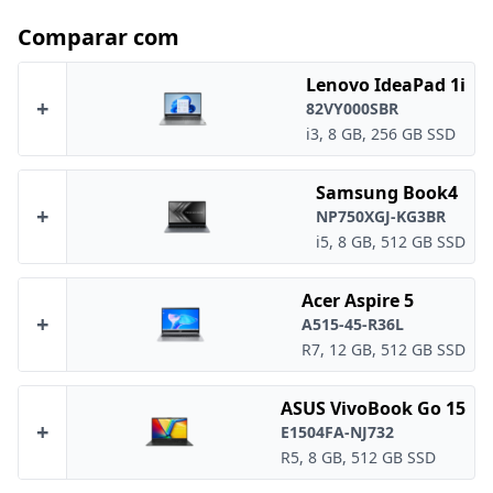
Comparar com
Lenovo IdeaPad 1i
+
82VY000SBR
i3, 8 GB, 256 GB SSD
Samsung Book4
+
NP750XGJ-KG3BR
i5, 8 GB, 512 GB SSD
Acer Aspire 5
+
A515-45-R36L
R7, 12 GB, 512 GB SSD
ASUS VivoBook Go 15
+
E1504FA-NJ732
R5, 8 GB, 512 GB SSD