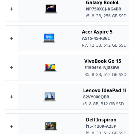
Galaxy Book4
+
NP750XGJ-KG4BR
i5, 8 GB, 256 GB SSD
Acer Aspire 5
+
A515-45-R36L
R7, 12 GB, 512 GB SSD
VivoBook Go 15
+
E1504FA-NJ836W
R5, 8 GB, 512 GB SSD
Lenovo IdeaPad 1i
+
82VY000QBR
i5, 8 GB, 512 GB SSD
Dell Inspiron
+
i15-i120K-A25P
i5, 8 GB, 512 GB SSD