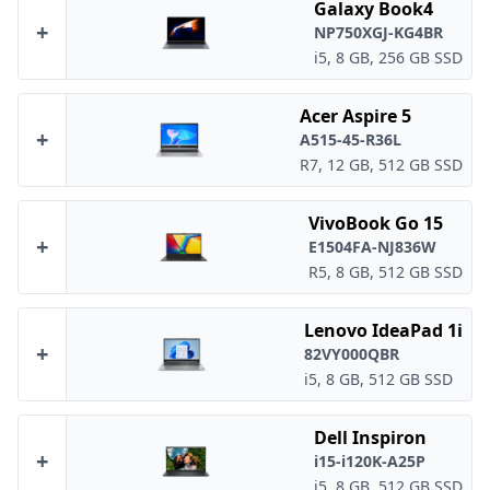
Galaxy Book4
+
NP750XGJ-KG4BR
i5, 8 GB, 256 GB SSD
Acer Aspire 5
+
A515-45-R36L
R7, 12 GB, 512 GB SSD
VivoBook Go 15
+
E1504FA-NJ836W
R5, 8 GB, 512 GB SSD
Lenovo IdeaPad 1i
+
82VY000QBR
i5, 8 GB, 512 GB SSD
Dell Inspiron
+
i15-i120K-A25P
i5, 8 GB, 512 GB SSD