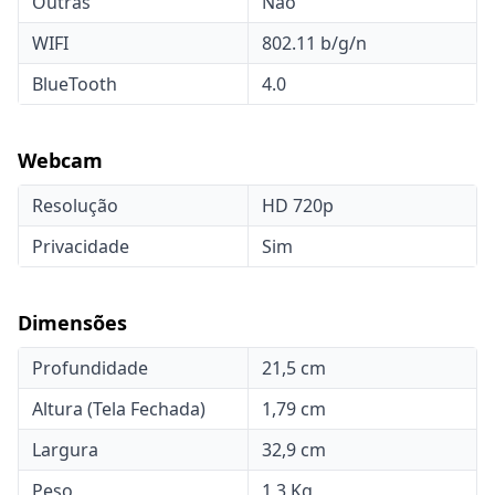
Outras
Não
WIFI
802.11 b/g/n
BlueTooth
4.0
Webcam
Resolução
HD 720p
Privacidade
Sim
Dimensões
Profundidade
21,5 cm
Altura (Tela Fechada)
1,79 cm
Largura
32,9 cm
Peso
1,3 Kg