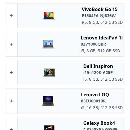
VivoBook Go 15
+
E1504FA-NJ836W
R5, 8 GB, 512 GB SSD
Lenovo IdeaPad 1i
+
82VY000QBR
i5, 8 GB, 512 GB SSD
Dell Inspiron
+
i15-i120K-A25P
i5, 8 GB, 512 GB SSD
Lenovo LOQ
+
83EU0001BR
i5, 16 GB, 512 GB SSD
Galaxy Book4
+
NP750XGJ-KG5BR