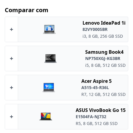
Comparar com
Lenovo IdeaPad 1i
+
82VY000SBR
i3, 8 GB, 256 GB SSD
Samsung Book4
+
NP750XGJ-KG3BR
i5, 8 GB, 512 GB SSD
Acer Aspire 5
+
A515-45-R36L
R7, 12 GB, 512 GB SSD
ASUS VivoBook Go 15
+
E1504FA-NJ732
R5, 8 GB, 512 GB SSD