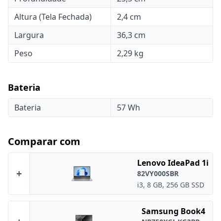
Altura (Tela Fechada)
2,4 cm
Largura
36,3 cm
Peso
2,29 kg
Bateria
Bateria
57 Wh
Comparar com
Lenovo IdeaPad 1i
+
82VY000SBR
i3, 8 GB, 256 GB SSD
Samsung Book4