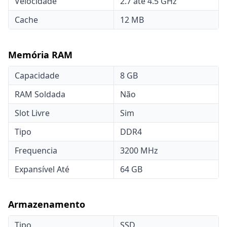
Velocidade
2.7 até 4.5 GHz
Cache
12 MB
Memória RAM
Capacidade
8 GB
RAM Soldada
Não
Slot Livre
Sim
Tipo
DDR4
Frequencia
3200 MHz
Expansível Até
64 GB
Armazenamento
Tipo
SSD