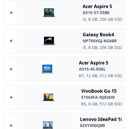
Acer Aspire 5
+
A515-57-55B8
i5, 8 GB, 256 GB SSD
Galaxy Book4
+
NP750XGJ-KG4BR
i5, 8 GB, 256 GB SSD
Acer Aspire 5
+
A515-45-R36L
R7, 12 GB, 512 GB SSD
VivoBook Go 15
+
E1504FA-NJ836W
R5, 8 GB, 512 GB SSD
Lenovo IdeaPad 1i
+
82VY000QBR