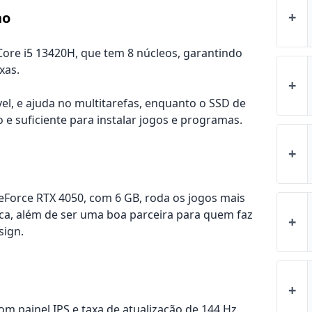
+
ho
ore i5 13420H, que tem 8 núcleos, garantindo
xas.
+
l, e ajuda no multitarefas, enquanto o SSD de
e suficiente para instalar jogos e programas.
+
eForce RTX 4050, com 6 GB, roda os jogos mais
ca, além de ser uma boa parceira para quem faz
+
sign.
+
com painel IPS e taxa de atualização de 144 Hz,