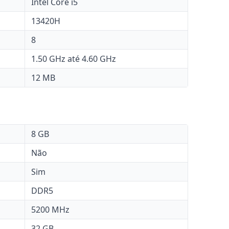
Intel Core i5
13420H
8
1.50 GHz até 4.60 GHz
12 MB
8 GB
Não
Sim
DDR5
5200 MHz
32 GB