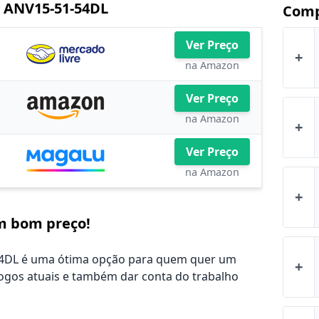
5 ANV15-51-54DL
Comp
Ver Preço
+
na Amazon
Ver Preço
na Amazon
+
Ver Preço
na Amazon
+
om bom preço!
-54DL é uma ótima opção para quem quer um
+
ogos atuais e também dar conta do trabalho