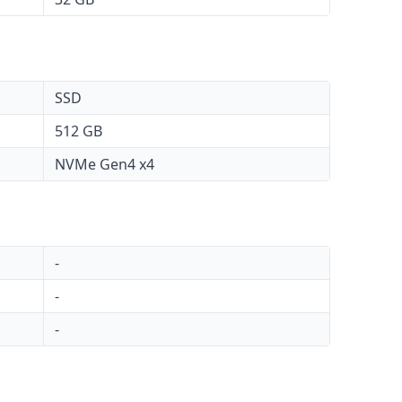
SSD
512 GB
NVMe Gen4 x4
-
-
-