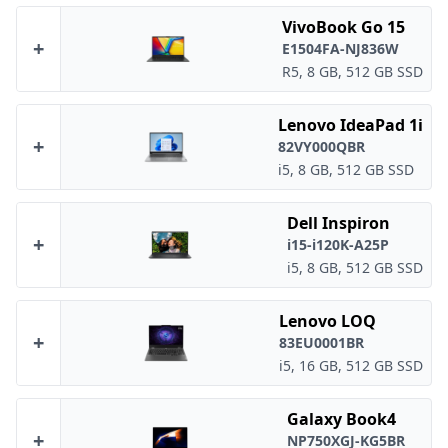
VivoBook Go 15
+
E1504FA-NJ836W
R5, 8 GB, 512 GB SSD
Lenovo IdeaPad 1i
+
82VY000QBR
i5, 8 GB, 512 GB SSD
Dell Inspiron
+
i15-i120K-A25P
i5, 8 GB, 512 GB SSD
Lenovo LOQ
+
83EU0001BR
i5, 16 GB, 512 GB SSD
Galaxy Book4
+
NP750XGJ-KG5BR