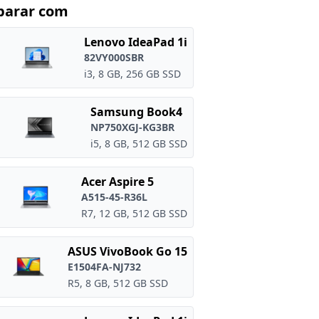
arar com
Lenovo IdeaPad 1i
82VY000SBR
i3, 8 GB, 256 GB SSD
Samsung Book4
NP750XGJ-KG3BR
i5, 8 GB, 512 GB SSD
Acer Aspire 5
A515-45-R36L
R7, 12 GB, 512 GB SSD
ASUS VivoBook Go 15
E1504FA-NJ732
R5, 8 GB, 512 GB SSD