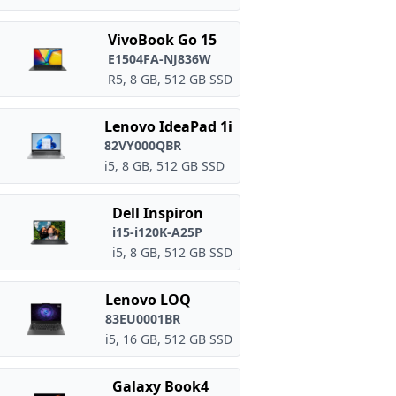
VivoBook Go 15
E1504FA-NJ836W
R5, 8 GB, 512 GB SSD
Lenovo IdeaPad 1i
82VY000QBR
i5, 8 GB, 512 GB SSD
Dell Inspiron
i15-i120K-A25P
i5, 8 GB, 512 GB SSD
Lenovo LOQ
83EU0001BR
i5, 16 GB, 512 GB SSD
Galaxy Book4