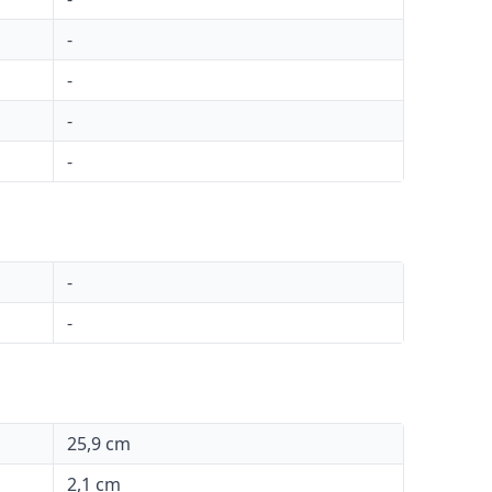
-
-
-
-
-
-
25,9 cm
2,1 cm