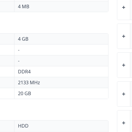
4 MB
+
+
4 GB
-
-
+
DDR4
2133 MHz
+
20 GB
+
HDD