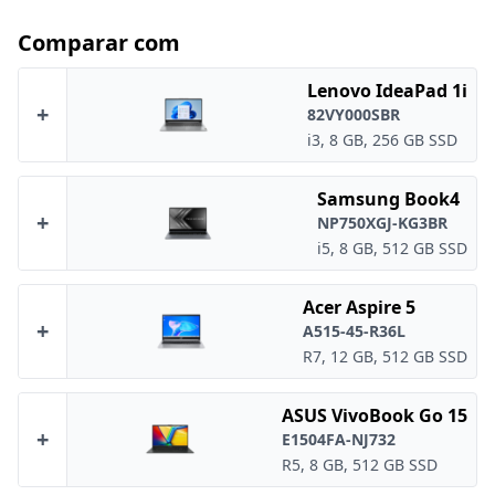
Comparar com
Lenovo IdeaPad 1i
+
82VY000SBR
i3, 8 GB, 256 GB SSD
Samsung Book4
+
NP750XGJ-KG3BR
i5, 8 GB, 512 GB SSD
Acer Aspire 5
+
A515-45-R36L
R7, 12 GB, 512 GB SSD
ASUS VivoBook Go 15
+
E1504FA-NJ732
R5, 8 GB, 512 GB SSD