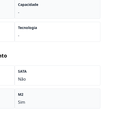
Capacidade
-
Tecnologia
-
nto
SATA
Não
M2
Sim