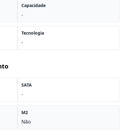
Capacidade
-
Tecnologia
-
nto
SATA
-
M2
Não