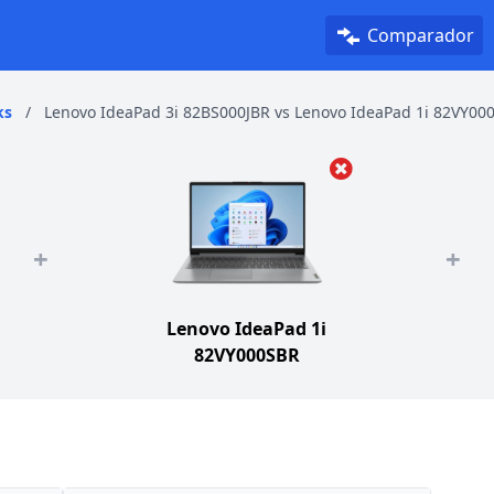
Comparador
ks
/
Lenovo IdeaPad 3i 82BS000JBR vs Lenovo IdeaPad 1i 82VY00
+
+
Lenovo IdeaPad 1i
82VY000SBR