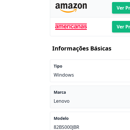
Ver P
Ver P
Informações Básicas
Tipo
Windows
Marca
Lenovo
Modelo
82BS000JBR