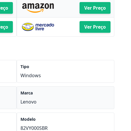
reço
Ver Preço
reço
Ver Preço
Tipo
Windows
Marca
Lenovo
Modelo
82VY000SBR