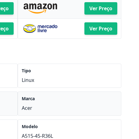
reço
Ver Preço
reço
Ver Preço
Tipo
Linux
Marca
Acer
Modelo
A515-45-R36L