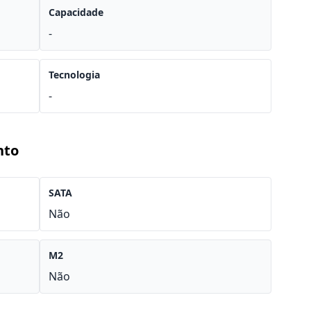
Capacidade
-
Tecnologia
-
nto
SATA
Não
M2
Não