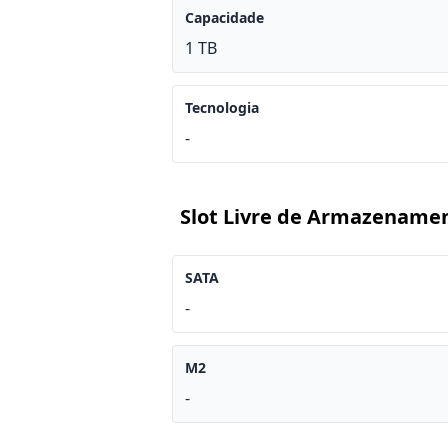
Capacidade
1 TB
Tecnologia
-
Slot Livre de Armazename
SATA
-
M2
-