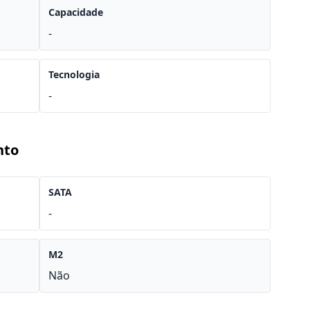
Capacidade
-
Tecnologia
-
nto
SATA
-
M2
Não