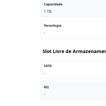
Capacidade
1 TB
Tecnologia
-
Slot Livre de Armazename
SATA
-
M2
-