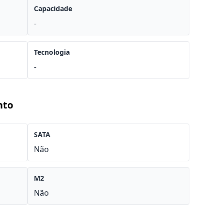
Capacidade
-
Tecnologia
-
nto
SATA
Não
M2
Não