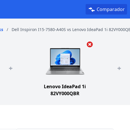
Comparador
ks
/
Dell Inspiron I15-7580-A40S vs Lenovo IdeaPad 1i 82VY000Q
+
+
Lenovo IdeaPad 1i
82VY000QBR