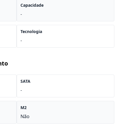
Capacidade
-
Tecnologia
-
nto
SATA
-
M2
Não