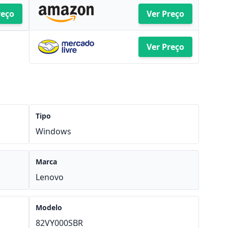
reço
Ver Preço
Ver Preço
Tipo
Windows
Marca
Lenovo
Modelo
82VY000SBR