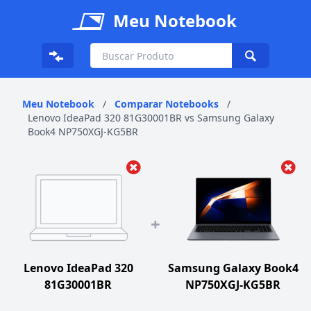
Meu Notebook
Meu Notebook
/
Comparar Notebooks
/
Lenovo IdeaPad 320 81G30001BR vs Samsung Galaxy
Book4 NP750XGJ-KG5BR
+
Lenovo IdeaPad 320
Samsung Galaxy Book4
81G30001BR
NP750XGJ-KG5BR